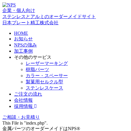
企業・個人向け
ステンレスとアルミのオーダーメイドサイト
日本プレート精工株式会社
HOME
お知らせ
NPSの強み
加工事例
その他のサービス
レーザーマーキング
樹脂パーツ
カラー・スペーサー
製菓用セルクル型
ステンレスケース
ご注文の流れ
会社情報
採用情報
ご相談・お見積り
This File is "index.php".
金属パーツのオーダーメイドはNPS®