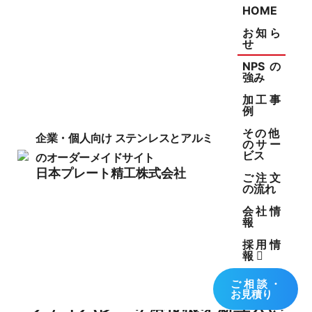
HOME
お知ら
せ
NPSの
強み
加工事
例
NEWS
その他
企業・個人向け
ステンレスとアルミ
のサー
ビス
のオーダーメイドサイト
お知らせ
日本プレート精工株式会社
ご注文
の流れ
会社情
報
採用情
報
2021.06.01
ご相談・
お見積り
ファイバレーザ溶接機を新導入い