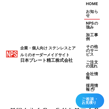
HOME
お知ら
せ
NPSの
強み
加工事
例
NEWS
その他
企業・個人向け
ステンレスとア
のサー
ビス
ルミのオーダーメイドサイト
お知らせ
日本プレート精工株式会社
ご注文
の流れ
会社情
報
採用情
報
2024.05.15
ご相談・
お見積り
ロボティクス・メカトロニクス