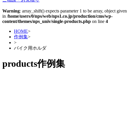
Warning
: array_shift() expects parameter 1 to be array, object given
in
/home/users/0/nps/web/nps1.co.jp/production/cms/wp-
content/themes/nps_univ/single-products.php
on line
4
HOME
>
作例集
>
>
バイク用ホルダ
products
作例集