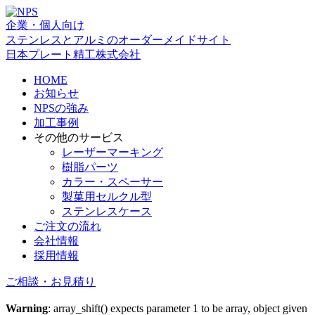
企業・個人向け
ステンレスとアルミのオーダーメイドサイト
日本プレート精工株式会社
HOME
お知らせ
NPSの強み
加工事例
その他のサービス
レーザーマーキング
樹脂パーツ
カラー・スペーサー
製菓用セルクル型
ステンレスケース
ご注文の流れ
会社情報
採用情報
ご相談・お見積り
Warning
: array_shift() expects parameter 1 to be array, object given