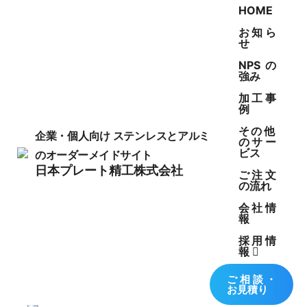
HOME
お知ら
せ
NPSの
強み
加工事
例
WORKS
その他
企業・個人向け
ステンレスとアルミ
のサー
ビス
のオーダーメイドサイト
製作事例
日本プレート精工株式会社
ご注文
の流れ
会社情
報
採用情
報
インテークマニホールド
ご相談・
お見積り