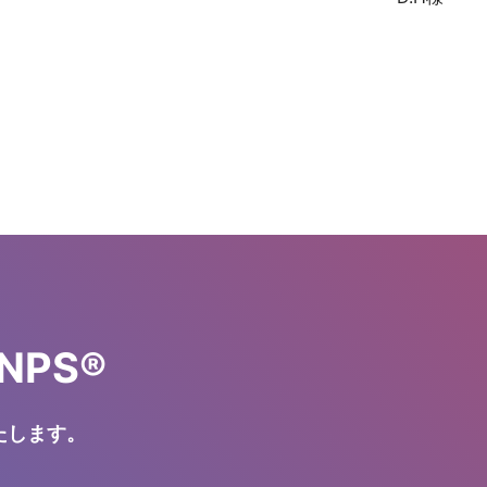
PS®
たします。