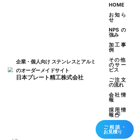
HOME
お知ら
せ
NPSの
強み
加工事
例
WORKS
その他
企業・個人向け
ステンレスとアルミ
のサー
ビス
のオーダーメイドサイト
製作事例
日本プレート精工株式会社
ご注文
の流れ
会社情
報
採用情
報
携帯カバー
ご相談・
お見積り