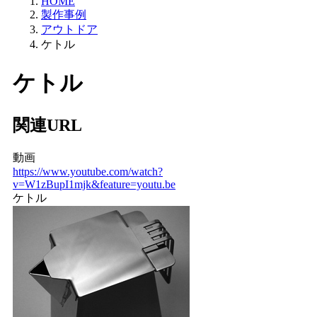
HOME
製作事例
アウトドア
ケトル
ケトル
関連URL
動画
https://www.youtube.com/watch?
v=W1zBupI1mjk&feature=youtu.be
ケトル