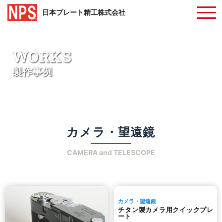
日本プレート精工株式会社
WORKS
製作事例
カメラ・望遠鏡
CAMERA and TELESCOPE
カメラ・望遠鏡
チタン製カメラ用クイックプレ
ート